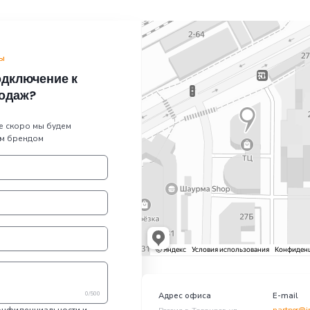
Настраиваем CMS
+ ещё 4
Стать партнером
Подр
Мы готовы