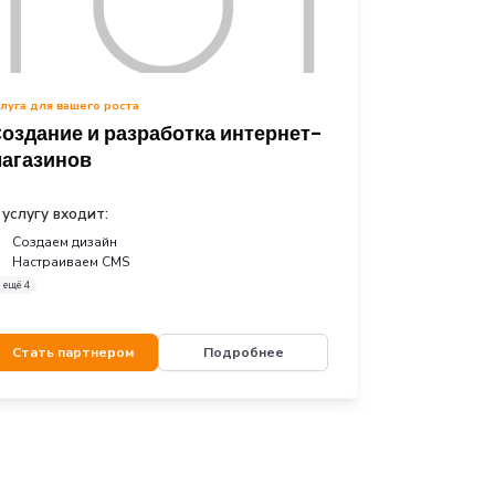
 запросов
клиентов
етплейсах
Услуга для вашего роста
омпаний
Создание и разработка ин
магазинов
В услугу входит:
Создаем дизайн