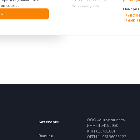
нтересует подключение к
системе продаж?
те контакты — и уже скоро мы будем
работать над Вашим брендом
:
я
0/500