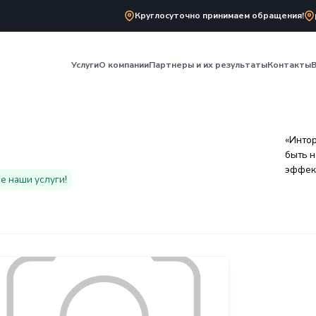
катова, дом 27А
Круг
Услуги
О компании
П
 продаж
йтов
новили некоторые наши услуги!