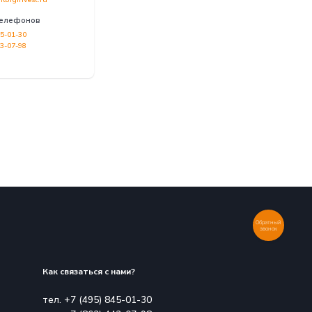
Адрес офиса
E-mail
partner@intorginvest.ru